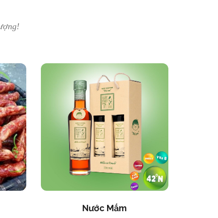
ượng!
Nước Mắm