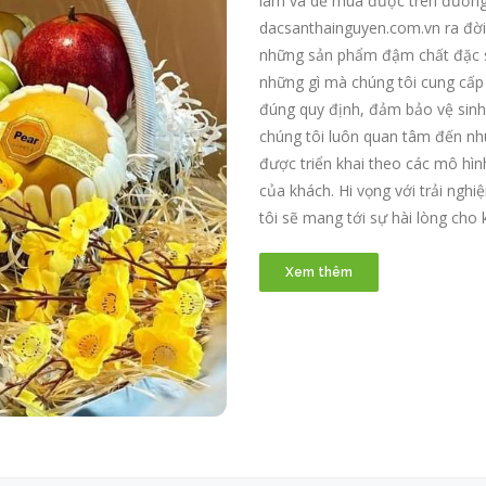
làm và dễ mua được trên đường 
dacsanthainguyen.com.vn ra đờ
những sản phẩm đậm chất đặc sả
những gì mà chúng tôi cung cấp
đúng quy định, đảm bảo vệ sinh
chúng tôi luôn quan tâm đến n
được triển khai theo các mô hình
của khách. Hi vọng với trải ng
tôi sẽ mang tới sự hài lòng cho
Xem thêm