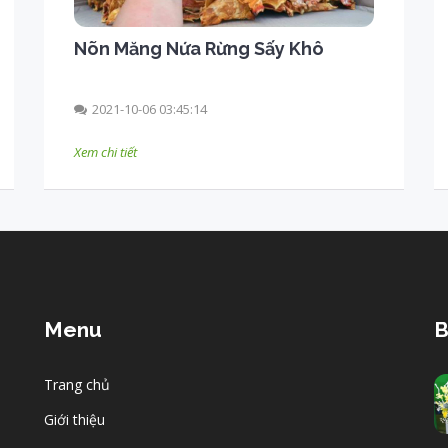
Nõn Măng Nứa Rừng Sấy Khô
2021-10-06 03:45:14
Xem chi tiết
Menu
B
Trang chủ
Giới thiệu