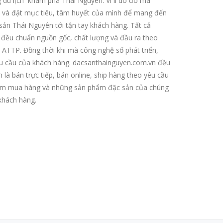
du lịch khám phá Thái Nguyên. Vì lí do đó mà
i và đặt mục tiêu, tâm huyết của mình để mang đến
n Thái Nguyên tới tận tay khách hàng. Tất cả
 đều chuẩn nguồn gốc, chất lượng và đầu ra theo
 ATTP. Đồng thời khi mà công nghệ số phát triển,
hu cầu của khách hàng. dacsanthainguyen.com.vn đều
 là bán trực tiếp, bán online, ship hàng theo yêu cầu
hiệm mua hàng và những sản phẩm đặc sản của chúng
 khách hàng.