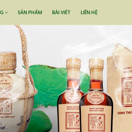
NG
SẢN PHẨM
BÀI VIẾT
LIÊN HỆ